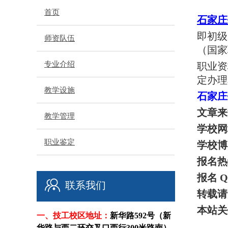
首页
石家庄
即初级
师资队伍
（国家
专业介绍
职业资
定办理
教学设施
石家庄
文章来
教学管理
学校网
职业鉴定
学校博
报名热
报名 
联系我们
转载请
本站关
一、技工校区
地址：
新华路592号（新
华路与西二环交叉口西行300米路南）