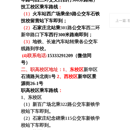
技工校区乘车路线
：
（1）
火车站西广场乘坐9路公交车石铁
技校留营站下车即到；
上一篇:
（
2
）
石家庄北站乘
301路
公交车
西二环
新华路口
下车西行300米路南即到
；
（
3
）
地铁、长途汽车站转乘各公交车
线路到学校。
(4)
联系电话:
15333291209（微信同
号）
二、职高校区地址
：1、
东
校区
新华区
石清路兴北街1号
2、西校区
新华区景
源街26-1号
职高校区乘车路线
：
1、东校区
（1）新百广场北乘322路公交车新铁学
校站下车即到。
（2）石家庄纪念碑乘115公交车新铁学
校站下车即到。