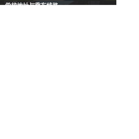
学校地址与乘车线路
一、技工校区地址与乘车路线：桥西区新华路592号 1、火车站乘
坐9路公交车石铁技校留营站下车即到；2、石家庄北站乘301路
公交车西二环新华路口下车西行300米即到。
二、职高、中专、普高校区地址与乘车路线：东校区新华区石清
路兴北街1号 （1）石家庄火车站西广场乘坐20路公交车到新百广
场北乘322路公交车新铁学校下车即到。（2）石家庄火车北站南
广场乘坐40路公交车到滨湖新村站转乘115公交车新铁学校下车
即到。
西校区新华区景源街26-1号(1)火车站西广场乘20路公交车到红
军街南口站转乘40路公交车河北地大北院站步行280米即到。
（2）石家庄火车北站南广场乘坐40路公交车河北地大北院站步
行280米即到。三、石家庄火车站、东站、各长途汽车站乘各线
路公交车、各线路地铁转至各校区。
版权所有：石家庄铁路职业高级技工学校/新铁职业高
级中学招生办/纪检委/保卫处主办 河北省教育厅重点全
日制铁路职业学校 学生分配工作就业有保障 技术支
持：易网互联-关键词排名：石家庄SEO
石家庄铁路职业高级技工学校