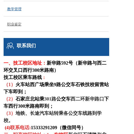
铁路博客
教学管理
联系我们
职业鉴定
联系我们
一、技工校区
地址：
新华路592号（新华路与西二
环交叉口西行300米路南）
技工校区乘车路线
：
（1）
火车站西广场乘坐9路公交车石铁技校留营站
下车即到；
（
2
）
石家庄北站乘
301路
公交车
西二环新华路口
下
车西行300米路南即到
；
（
3
）
地铁、长途汽车站转乘各公交车线路到学
校。
(4)
联系电话:
15333291209（微信同号）