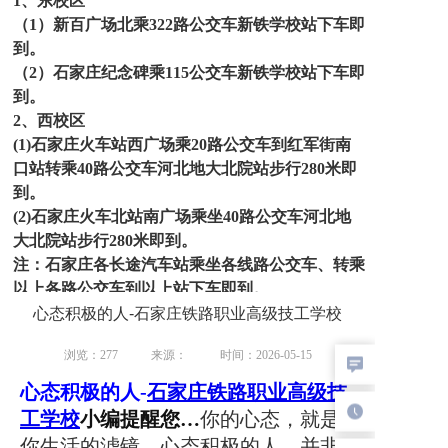
1、东校区
（1）新百广场北乘322路公交车新铁学校站下车即
到。
（2）石家庄纪念碑乘115公交车新铁学校站下车即
到。
2、西校区
(1)
石家庄火车站西广场乘20路公交车到红军街南
口站转乘40路公交车河北地大北院站步行280米即
到。
(2)石家庄火车北站南广场乘坐40路公交车河北地
大北院站步行280米即到。
注：石家庄各长途汽车站乘坐各线路公交车、转乘
以上各路公交车到以上站下车即到。
(3)石家庄各长途汽车站乘坐各线路公交车、转乘
心态积极的人-石家庄铁路职业高级技工学校
以上各路公交车到以上站下车即到。
浏览：277
来源：
时间：2026-05-15
(4)联系电话：
13230171849（微信同号）
联系人：
张处长
办公电话：
0311 8387 5413
心态积极的人
-
石家庄铁路职业高级技
工学校
小编提醒您…
你的心态，就是
请家长和学生注意
：凡是已经向学校其他老师咨
你生活的滤镜。心态积极的人，并非