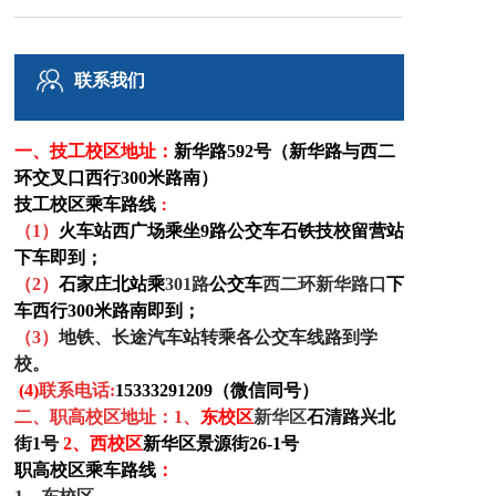
铁路博客
联系我们
联系我们
一、技工校区
地址：
新华路592号（新华路与西二
环交叉口西行300米路南）
技工校区乘车路线
：
（1）
火车站西广场乘坐9路公交车石铁技校留营站
下车即到；
（
2
）
石家庄北站乘
301路
公交车
西二环新华路口
下
车西行300米路南即到
；
（
3
）
地铁、长途汽车站转乘各公交车线路到学
校。
(4)
联系电话:
15333291209（微信同号）
二、职高校区地址
：1、
东
校区
新华区
石清路兴北
街1号
2、西校区
新华区景源街26-1号
职高校区乘车路线
：