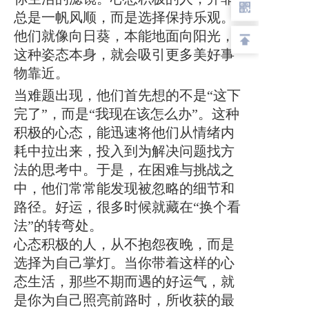
询、留下学生有关资料的，
继续联系你原咨询的老
总是一帆风顺，而是选择保持乐观。
师
，请不要再浪费宝贵时间
。
他们就像向日葵，本能地面向阳光，
这种姿态本身，就会吸引更多美好事
物靠近。
当难题出现，他们首先想的不是“这下
完了”，而是“我现在该怎么办”。这种
积极的心态，能迅速将他们从情绪内
耗中拉出来，投入到为解决问题找方
法的思考中。于是，在困难与挑战之
中，他们常常能发现被忽略的细节和
路径。好运，很多时候就藏在“换个看
法”的转弯处。
心态积极的人，从不抱怨夜晚，而是
选择为自己掌灯。当你带着这样的心
态生活，那些不期而遇的好运气，就
是你为自己照亮前路时，所收获的最