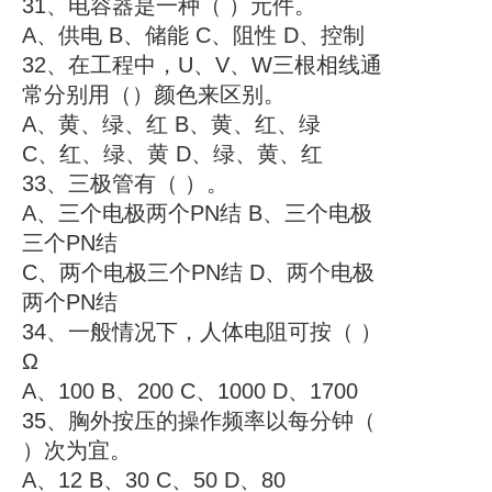
31、电容器是一种（ ）元件。
A、供电 B、储能 C、阻性 D、控制
32、在工程中，U、V、W三根相线通
常分别用（）颜色来区别。
A、黄、绿、红 B、黄、红、绿
C、红、绿、黄 D、绿、黄、红
33、三极管有（ ）。
A、三个电极两个PN结 B、三个电极
三个PN结
C、两个电极三个PN结 D、两个电极
两个PN结
34、一般情况下，人体电阻可按（ ）
Ω
A、100 B、200 C、1000 D、1700
35、胸外按压的操作频率以每分钟（
）次为宜。
A、12 B、30 C、50 D、80