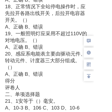
18、正常情况下全站停电操作时，应
先拉开各路出线开关，后拉开电容器
开关。（）
A、正确 B、错误
19、一般照明灯应采用不超过110V的
对地电压。（）
A、正确 B、错误
20、感应系电能表主要由驱动元件、
转动元件、计度器三大部分组成。
（）
A、正确 B、错误
得分
评卷人
二、单项选择题
21、1安等于（）毫安。
A、10-3 B、106 C、103 D、10-6