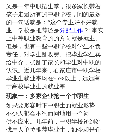
询、留下学生有关资料的，
继续联系你原咨询的老
又是一年中职招生季，很多家长带着
师
，请不要再浪费宝贵时间
。
孩子走遍所有的中职学校，问的最多
的一句话就是：“这个专业好不好就
业，学校是推荐还是
分配工作
？”事实
上中等职业教育的的方向就是就业。
但是，也有一些中职学校对学生不负
责任，对学生乱收费、把毕业学生卖
给中介，扰乱了家长和学生对中职的
认识。近几年来，石家庄市中职学校
毕业生就业率均在95%以上，远远高
于高校毕业生的就业率。
现象一：多家企业抢一个中职生
如果要形容时下中职生的就业形势，
不少人都会不约而同地用一个词——
供不应求。几年前，中职学校还到处
找用人单位推荐毕业生，如今却是企