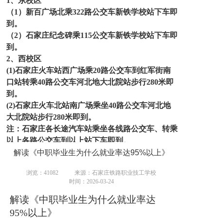
1、东校区
（1）新百广场北乘322路公交车新铁学校站下车即
到。
（2）石家庄纪念碑乘115公交车新铁学校站下车即
到。
2、西校区
(1)
石家庄火车站西广场乘20路公交车到红军街南
口站转乘40路公交车河北地大北院站步行280米即
到。
(2)石家庄火车北站南广场乘坐40路公交车河北地
大北院站步行280米即到。
注：石家庄各长途汽车站乘坐各线路公交车、转乘
以上各路公交车到以上站下车即到。
(3)石家庄各长途汽车站乘坐各线路公交车、转乘
解读《中职毕业生为什么就业率达95%以上》
以上各路公交车到以上站下车即到。
浏览：41082
来源：石家庄铁路职业技工学校
(4)联系电话：
13230171849（微信同号）
时间：2026-03-24
联系人：
张处长
办公电话：
0311 8387 5413
解读《中职毕业生为什么就业率达
请家长和学生注意
：凡是已经向学校其他老师咨
95%以上》