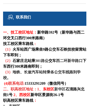
铁路博客
联系我们
联系我们
一、技工校区
地址：
新华路592号（新华路与西二
环交叉口西行300米路南）
技工校区乘车路线
：
（1）
火车站西广场乘坐9路公交车石铁技校留营站
下车即到；
（
2
）
石家庄北站乘
301路
公交车
西二环新华路口
下
车西行300米路南即到
；
（
3
）
地铁、长途汽车站转乘各公交车线路到学
校。
(4)
联系电话:
15333291209（微信同号）
二、职高校区地址
：1、
东
校区
新华区
石清路兴北
街1号
2、西校区
新华区景源街26-1号
职高校区乘车路线
：