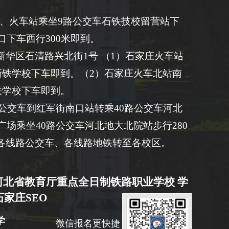
1、火车站乘坐9路公交车石铁技校留营站下
口下车西行300米即到。
华区石清路兴北街1号 （1）石家庄火车站
新铁学校下车即到。（2）石家庄火车北站南
铁学校下车即到。
路公交车到红军街南口站转乘40路公交车河北
广场乘坐40路公交车河北地大北院站步行280
各线路公交车、各线路地铁转至各校区。
河北省教育厅重点全日制铁路职业学校 学
家庄SEO
级中学
微信报名更快捷