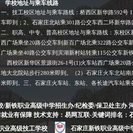
学校地址与乘车线路
一、技工校区地址与乘车路线：桥西区新华路592号 
车即到；2、石家庄北站乘301路公交车西二环新华路
二、职高、中专、普高校区地址与乘车路线：东校区新
西广场乘坐20路公交车到新百广场北乘322路公交车
广场乘坐40路公交车到滨湖新村站转乘115公交车新
西校区新华区景源街26-1号(1)火车站西广场乘20
地大北院站步行280米即到。（2）石家庄火车北站南
米即到。三、石家庄火车站、东站、各长途汽车站乘
/新铁职业高级中学招生办/纪检委/保卫处主办 
就业有保障 技术支持：易网互联-关键词排名：石
职业高级技工学校
石家庄新铁职业高