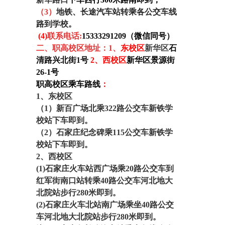
（
3
）
地铁、长途汽车站转乘各公交车线
路到学校。
(4)
联系电话:
15333291209（微信同号）
二、职高校区地址
：1、
东
校区
新华区
石
清路兴北街1号
2、西校区
新华区景源街
26-1号
职高校区乘车路线
：
1、东校区
（1）新百广场北乘322路公交车新铁学
校站下车即到。
（2）石家庄纪念碑乘115公交车新铁学
校站下车即到。
2、西校区
(1)
石家庄火车站西广场乘20路公交车到
红军街南口站转乘40路公交车河北地大
北院站步行280米即到。
(2)石家庄火车北站南广场乘坐40路公交
车河北地大北院站步行280米即到。