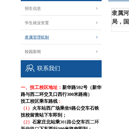
招生信息
隶属河
局，国
学生就业安置
隶属管理机制
校园新闻
联系我们
一、技工校区
地址：
新华路592号（新华
路与西二环交叉口西行300米路南）
技工校区乘车路线
：
（1）
火车站西广场乘坐9路公交车石铁
技校留营站下车即到；
（
2
）
石家庄北站乘
301路
公交车
西二环
新华路口
下车西行300米路南即到
；